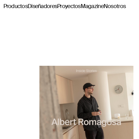
Productos
Diseñadores
Proyectos
Magazine
Nosotros
Classics114
Pey114
Tria114
Configurador Tria114