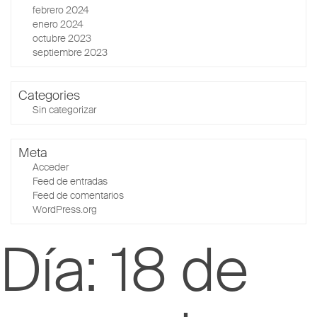
febrero 2024
enero 2024
octubre 2023
septiembre 2023
Categories
Sin categorizar
Meta
Acceder
Feed de entradas
Feed de comentarios
WordPress.org
Día:
18 de
Albert Romagosa
Posted on
18/05/2026
by
Adminmkt
Inside Stories