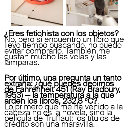
¿Eres fetichista con los objetos?
No, pero si encuentro un libro que
llevo tiempo buscando, no puedo
evitar comprarlo. También me
gustan mucho las velas y las
lámparas.
Por último, una pregunta un tanto
extraña: ¿qué puedes decirnos
de Fahrenheit 451 (Ray Bradbury,
1953) — la temperatura a la que
arden los libros, 232,8 ºC?
Lo primero que me ha venido a la
cabeza no es la novela, sino la
película de Truffaut: los títulos de
crédito son una maravilla.