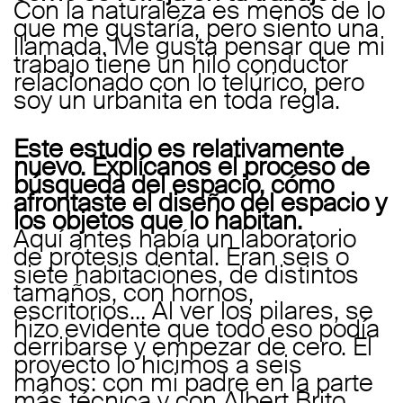
Con la naturaleza es menos de lo
que me gustaría, pero siento una
llamada. Me gusta pensar que mi
trabajo tiene un hilo conductor
relacionado con lo telúrico, pero
soy un urbanita en toda regla.
Este estudio es relativamente
nuevo. Explícanos el proceso de
búsqueda del espacio, cómo
afrontaste el diseño del espacio y
los objetos que lo habitan.
Aquí antes había un laboratorio
de prótesis dental. Eran seis o
siete habitaciones, de distintos
tamaños, con hornos,
escritorios… Al ver los pilares, se
hizo evidente que todo eso podía
derribarse y empezar de cero. El
proyecto lo hicimos a seis
manos: con mi padre en la parte
más técnica y con Albert Brito,