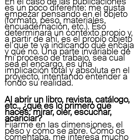
En el caso de las publicaciones
es un poco diferente: me gusta
empezar pensando en el objeto
(formato, peso, materiales,
encuadernación, etc.). Eso
determinará un contexto propio y,
a partir de ahí, es el propio objeto
el que te va indicando qué encaja
y qué no. Una parte invariable de
mi proceso de trabajo, sea cual
sea el encargo, es una
implicación total y absoluta en el
proyecto, intentando entender a
fondo su realidad.
Al abrir un libro, revista, catálogo,
etc., ¿qué es lo primero que
haces: mirar, oler, escuchar,
acariciar?
Fijarme en las dimensiones, el
peso y cómo se abre. Como os
comentaba, me interesa mucho