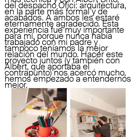
del despacho Ofici: arquitectura,
en la parte más formal y de
acabados. A ambos les estaré
eternamente agradecido. Esta
experiencia fue muy importante
para mí, porque nunca había
trabajado con mi padre y
tampoco teníamos la mejor
relación del mundo. Hacer este
proyecto juntos (y también con
Albert, que aportaba el
contrapunto) nos acercó mucho,
hemos empezado a entendernos
mejor.