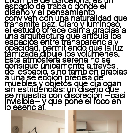
Eixample de Barcelona, es un
espacio de trabajo donde el
diseño y el pensamiento
conviven con una naturalidad que
transmite paz. Claro y luminoso,
el estudio ofrece calma gracias a
una arquitectura que articula los
espacios entre transparencia y
opacidad, permitiendo que la luz
tamizada dibuje los volúmenes.
Esta atmósfera serena no se
consigue únicamente a través
del espacio, sino también gracias
a una selección precisa de
muebles y objetos que dialogan
sin estridencias: un diseño que
se muestra con discreción —casi
invisible— y que pone el foco en
lo esencial.