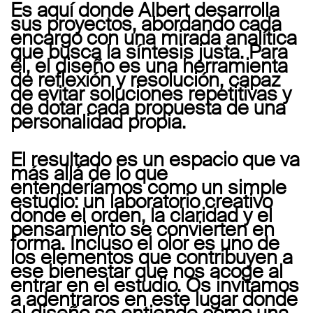
Es aquí donde Albert desarrolla
sus proyectos, abordando cada
encargo con una mirada analítica
que busca la síntesis justa. Para
él, el diseño es una herramienta
de reflexión y resolución, capaz
de evitar soluciones repetitivas y
de dotar cada propuesta de una
personalidad propia.
El resultado es un espacio que va
más allá de lo que
entenderíamos como un simple
estudio: un laboratorio creativo
donde el orden, la claridad y el
pensamiento se convierten en
forma. Incluso el olor es uno de
los elementos que contribuyen a
ese bienestar que nos acoge al
entrar en el estudio. Os invitamos
a adentraros en este lugar donde