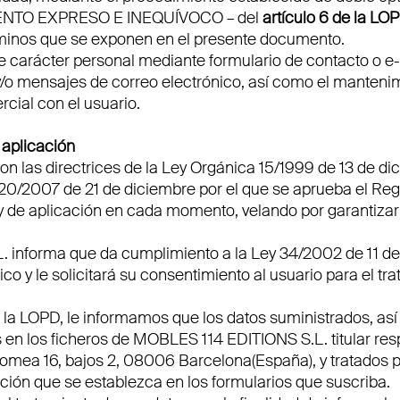
IENTO EXPRESO E INEQUÍVOCO – del
artículo 6
de la LO
rminos que se exponen en el presente documento.
de carácter personal mediante formulario de contacto o e-
y/o mensajes de correo electrónico, así como el mantenim
rcial con el usuario.
 aplicación
 las directrices de la Ley Orgánica 15/1999 de 13 de di
720/2007 de 21 de diciembre por el que se aprueba el Re
 de aplicación en cada momento, velando por garantizar 
L.
informa que da cumplimiento a la Ley 34/2002 de 11 de 
co y le solicitará su consentimiento al usuario para el t
 la LOPD, le informamos que los datos suministrados, as
en los ficheros de MOBLES 114 EDITIONS S.L. titular re
Romea 16, bajos 2, 08006 Barcelona(España), y tratados pa
lación que se establezca en los formularios que suscriba.