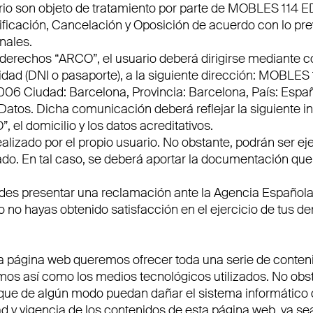
ario son objeto de tratamiento por parte de MOBLES 114 
ficación, Cancelación y Oposición de acuerdo con lo prev
nales.
s derechos “ARCO”, el usuario deberá dirigirse mediante 
ad (DNI o pasaporte), a la siguiente dirección: MOBLES 1
06 Ciudad: Barcelona, Provincia: Barcelona, País: España
Datos. Dicha comunicación deberá reflejar la siguiente i
”, el domicilio y los datos acreditativos.
ealizado por el propio usuario. No obstante, podrán ser 
ado. En tal caso, se deberá aportar la documentación que
des presentar una reclamación ante la
Agencia Española
 no hayas obtenido satisfacción en el ejercicio de tus d
ta página web queremos ofrecer toda una serie de conteni
ismos así como los medios tecnológicos utilizados. No ob
s que de algún modo puedan dañar el sistema informátic
ad y vigencia de los contenidos de esta página web, ya se