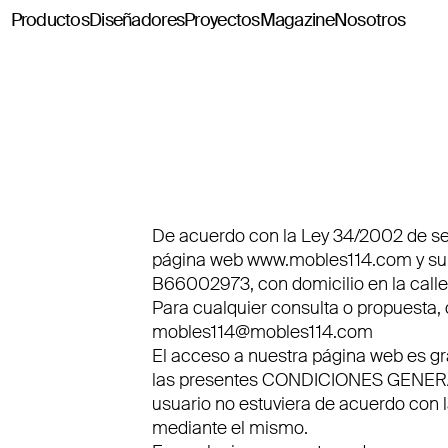
Productos
Diseñadores
Proyectos
Magazine
Nosotros
Classics114
Pey114
Tria114
Configurador Tria114
De acuerdo con la Ley 34/2002 de ser
página web
www.mobles114.com
y s
B66002973, con domicilio en la calle
Para cualquier consulta o propuesta, 
mobles114@mobles114.com
El acceso a nuestra página web es gra
las presentes CONDICIONES GENERAL
usuario no estuviera de acuerdo con 
mediante el mismo.