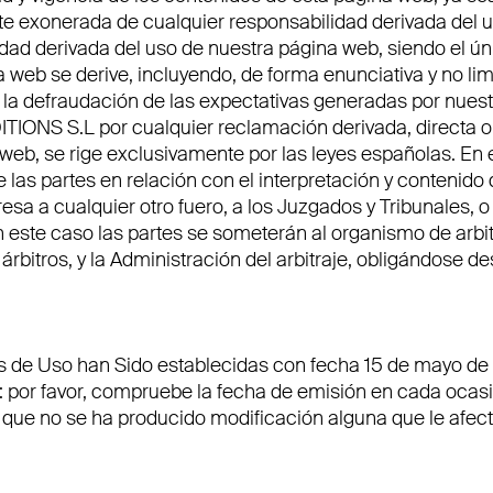
te exonerada de cualquier responsabilidad derivada del 
idad derivada del uso de nuestra página web, siendo el ú
a web se derive, incluyendo, de forma enunciativa y no li
o la defraudación de las expectativas generadas por nuestr
ONS S.L por cualquier reclamación derivada, directa o 
 web, se rige exclusivamente por las leyes españolas. En
e las partes en relación con el interpretación y contenido
sa a cualquier otro fuero, a los Juzgados y Tribunales, o
 en este caso las partes se someterán al organismo de arbi
árbitros, y la Administración del arbitraje, obligándose 
s de Uso han Sido establecidas con fecha 15 de mayo d
 por favor, compruebe la fecha de emisión en cada ocas
 que no se ha producido modificación alguna que le afect