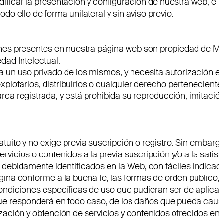
car la presentación y configuración de nuestra web, e in
odo ello de forma unilateral y sin aviso previo.
enes presentes en nuestra página web son propiedad de
dad Intelectual.
 a un uso privado de los mismos, y necesita autorizaci
xplotarlos, distribuirlos o cualquier derecho perteneciente 
 registrada, y está prohibida su reproducción, imitació
tuito y no exige previa suscripción o registro. Sin emba
rvicios o contenidos a la previa suscripción y/o a la sat
debidamente identificados en la Web, con fáciles indicac
gina conforme a la buena fe, las formas de orden público
ondiciones específicas de uso que pudieran ser de aplicac
 que responderá en todo caso, de los daños que pueda cau
ilización y obtención de servicios y contenidos ofrecidos e