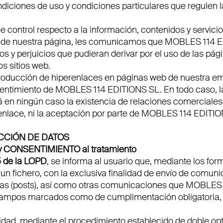
ndiciones de uso y condiciones particulares que regulen 
e control respecto a la información, contenidos y servic
 de nuestra página, les comunicamos que MOBLES 114 E
ños y perjuicios que pudieran derivar por el uso de las 
os sitios web.
roducción de hiperenlaces en páginas web de nuestra em
sentimiento de MOBLES 114 EDITIONS SL. En todo caso, la 
á en ningún caso la existencia de relaciones comerciales o
enlace, ni la aceptación por parte de MOBLES 114 EDITION
ECCIÓN DE DATOS
os y CONSENTIMIENTO al tratamiento
5
de la LOPD
, se informa al usuario que, mediante los form
n fichero, con la exclusiva finalidad de envío de comuni
radas (posts), así como otras comunicaciones que MOBLES
campos marcados como de cumplimentación obligatoria, s
cidad,
mediante el procedimiento establecido de doble opt