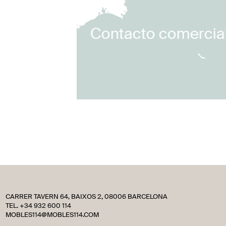
Contacto comercia
CARRER TAVERN 64, BAIXOS 2, 08006 BARCELONA
TEL. +34 932 600 114
MOBLES114@MOBLES114.COM