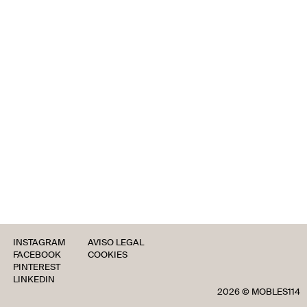
INSTAGRAM
AVISO LEGAL
FACEBOOK
COOKIES
PINTEREST
LINKEDIN
2026 © MOBLES114