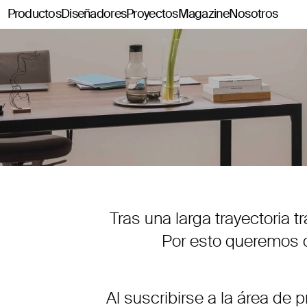
Productos
Diseñadores
Proyectos
Magazine
Nosotros
Classics114
Pey114
Tria114
Configurador Tria114
Tras una larga trayectoria 
Por esto queremos of
Al
suscribirse
a la área de p