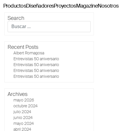
Productos
Diseñadores
Proyectos
Magazine
Nosotros
Search
Classics114
Pey114
Tria114
Recent Posts
Configurador Tria114
Albert Romagosa
Entrevistas 50 aniversario
Entrevistas 50 aniversario
Entrevistas 50 aniversario
Entrevistas 50 aniversario
Archives
mayo 2026
octubre 2024
julio 2024
junio 2024
mayo 2024
abril 2024