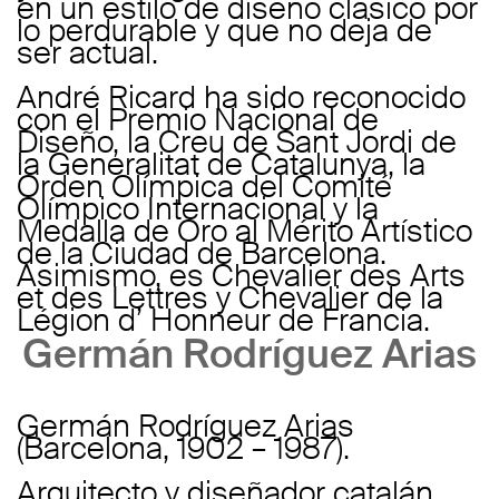
en un estilo de diseño clásico por
lo perdurable y que no deja de
ser actual.
André Ricard ha sido reconocido
con el Premio Nacional de
Diseño, la Creu de Sant Jordi de
la Generalitat de Catalunya, la
Orden Olímpica del Comité
Olímpico Internacional y la
Medalla de Oro al Mérito Artístico
de la Ciudad de Barcelona.
Asimismo, es Chevalier des Arts
et des Lettres y Chevalier de la
Légion d’ Honneur de Francia.
Germán Rodríguez Arias
Germán Rodríguez Arias
(Barcelona, 1902 – 1987).
Arquitecto y diseñador catalán,