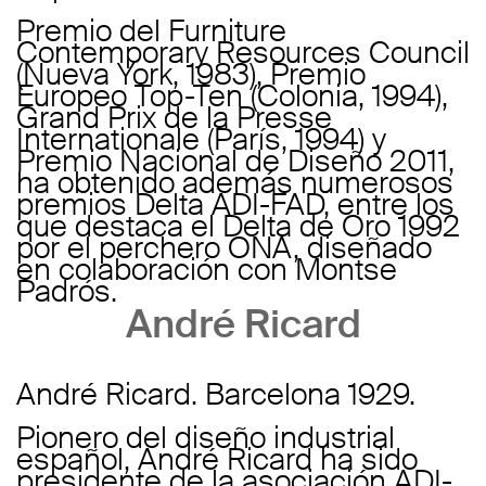
Premio del Furniture
Contemporary Resources Council
(Nueva York, 1983), Premio
Europeo Top-Ten (Colonia, 1994),
Grand Prix de la Presse
Internationale (París, 1994) y
Premio Nacional de Diseño 2011,
ha obtenido además numerosos
premios Delta ADI-FAD, entre los
que destaca el Delta de Oro 1992
por el perchero ONA, diseñado
en colaboración con Montse
Padrós.
André Ricard
André Ricard. Barcelona 1929.
Pionero del diseño industrial
español, André Ricard ha sido
presidente de la asociación ADI-