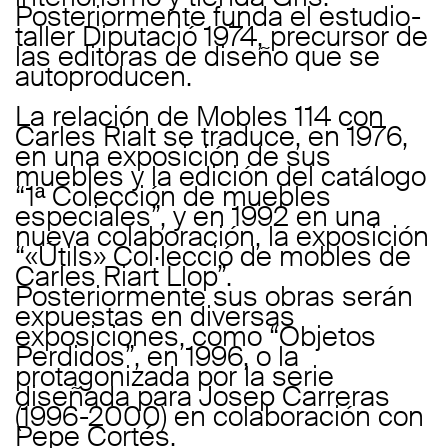
Posteriormente funda el estudio-
taller Diputació 1974, precursor de
las editoras de diseño que se
autoproducen.
La relación de Mobles 114 con
Carles Rialt se traduce, en 1976,
en una exposición de sus
muebles y la edición del catálogo
“1ª Colección de muebles
especiales”, y en 1992 en una
nueva colaboración, la exposición
“«Útils» Col·lecció de mobles de
Carles Riart Llop”.
Posteriormente sus obras serán
expuestas en diversas
exposiciones, como “Objetos
Perdidos”, en 1996, o la
protagonizada por la serie
diseñada para Josep Carreras
(1996-2000) en colaboración con
Pepe Cortés.