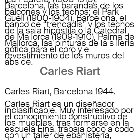
Barcelona, las barandas de los
balcones y los techos; el Park
Güell (1900-1904), Barcelona, el
banco de “trencadís” y los techos
de la sala hipóstila o la Catedral
de Mallorca (1909-1910), Palma de
Mallorca, las pinturas de la sillería
gótica para el coro y el
revestimiento de los muros del
ábside.
Carles Riart
Carles Riart, Barcelona 1944.
Carles Riart es un diseñador
inclasificable. Muy interesado por
el conocimiento constructivo de
los muebles, tras formarse en la
escuela Eina, trabaja codo a codo
con un taller de ebanistería,