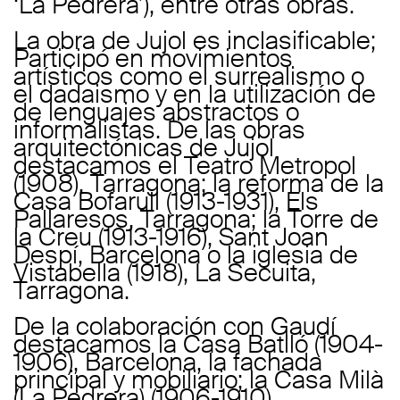
‘La Pedrera’), entre otras obras.
La obra de Jujol es inclasificable;
Participó en movimientos
artísticos como el surrealismo o
el dadaismo y en la utilización de
de lenguajes abstractos o
informalistas. De las obras
arquitectónicas de Jujol
destacamos el Teatro Metropol
(1908), Tarragona; la reforma de la
Casa Bofarull (1913-1931), Els
Pallaresos, Tarragona; la Torre de
la Creu (1913-1916), Sant Joan
Despí, Barcelona o la iglesia de
Vistabella (1918), La Secuita,
Tarragona.
De la colaboración con Gaudí
destacamos la Casa Batlló (1904-
1906), Barcelona, la fachada
principal y mobiliario; la Casa Milà
(La Pedrera) (1906-1910),