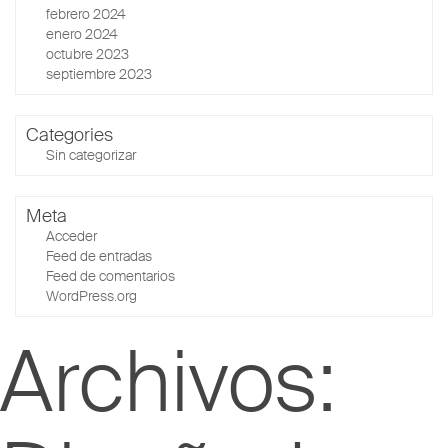
febrero 2024
enero 2024
octubre 2023
septiembre 2023
Categories
Sin categorizar
Meta
Acceder
Feed de entradas
Feed de comentarios
WordPress.org
Archivos:
Josep Maria Jujol
Josep Maria Jujol (1879-1949) fue
arquitecto, dibujante, diseñador y