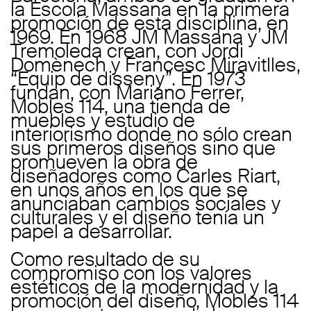
la Escola Massana en la primera
promoción de esta disciplina, en
1969. En 1968 JM Massana y JM
Tremoleda crean, con Jordi
Domènech y Francesc Miravitlles,
“Equip de disseny”. En 1973
fundan, con Mariano Ferrer,
Mobles 114, una tienda de
muebles y estudio de
interiorismo donde no sólo crean
sus primeros diseños sino que
promueven la obra de
diseñadores como Carles Riart,
en unos años en los que se
anunciaban cambios sociales y
culturales y el diseño tenía un
papel a desarrollar.
Como resultado de su
compromiso con los valores
estéticos de la modernidad y la
promoción del diseño, Mobles 114