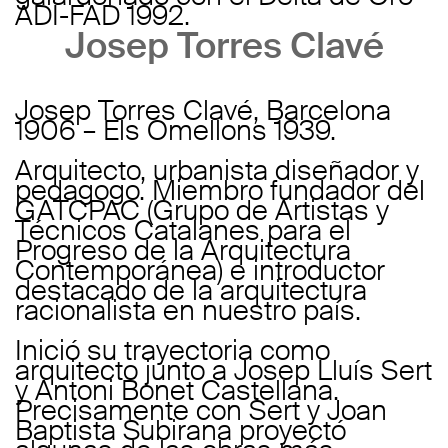
ADI-FAD 1992.
Josep Torres Clavé
Josep Torres Clavé, Barcelona
1906 – Els Omellons 1939.
Arquitecto, urbanista diseñador y
pedagogo. Miembro fundador del
GATCPAC (Grupo de Artistas y
Técnicos Catalanes para el
Progreso de la Arquitectura
Contemporánea) e introductor
destacado de la arquitectura
racionalista en nuestro país.
Inició su trayectoria como
arquitecto junto a Josep Lluís Sert
y Antoni Bonet Castellana.
Precisamente con Sert y Joan
Baptista Subirana proyectó