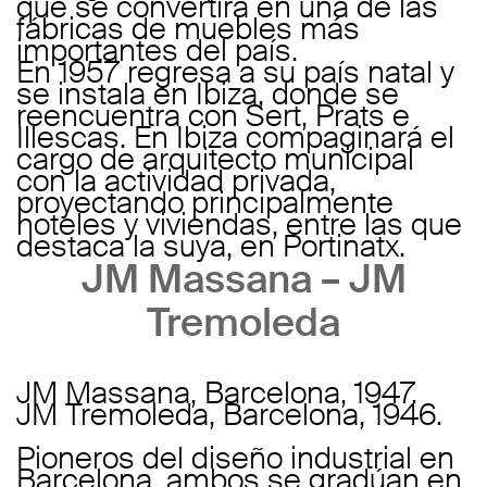
que se convertirá en una de las
fábricas de muebles más
importantes del país.
En 1957 regresa a su país natal y
se instala en Ibiza, donde se
reencuentra con Sert, Prats e
Illescas. En Ibiza compaginará el
cargo de arquitecto municipal
con la actividad privada,
proyectando principalmente
hoteles y viviendas, entre las que
destaca la suya, en Portinatx.
JM Massana – JM
Tremoleda
JM Massana, Barcelona, 1947.
JM Tremoleda, Barcelona, 1946.
Pioneros del diseño industrial en
Barcelona, ambos se gradúan en