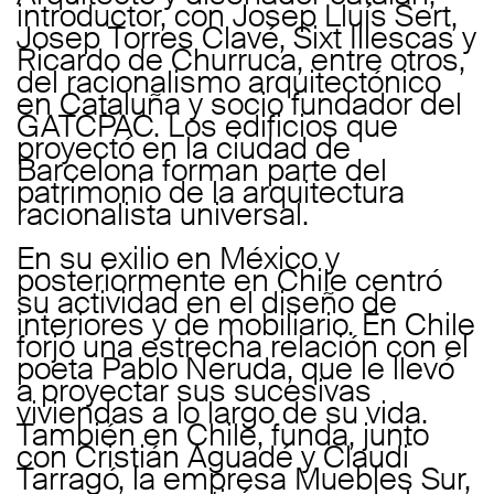
introductor, con Josep Lluís Sert,
Josep Torres Clavé, Sixt Illescas y
Ricardo de Churruca, entre otros,
del racionalismo arquitectónico
en Cataluña y socio fundador del
GATCPAC. Los edificios que
proyectó en la ciudad de
Barcelona forman parte del
patrimonio de la arquitectura
racionalista universal.
En su exilio en México y
posteriormente en Chile centró
su actividad en el diseño de
interiores y de mobiliario. En Chile
forjó una estrecha relación con el
poeta Pablo Neruda, que le llevó
a proyectar sus sucesivas
viviendas a lo largo de su vida.
También en Chile, funda, junto
con Cristián Aguadé y Claudi
Tarragó, la empresa Muebles Sur,