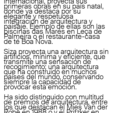
internacional, proyecta sus
primeras obras en su país natal,
donde ya destaca por su
elegante y respetuosa
integración de arquitectura y
paisaje. Ejemplo de ellas son las
piscinas das Marés en Leça de
Palmeira o el restaurante-casa
de té Boa Nova.
Siza proyecta una arquitectura sin
artificios, mínima y eficiente, que
transmite una sensación de
recogimiento; una arquitectura
que ha construido en muchos
países del mundo, conservando
siempre la capacidad de
provocar esta emoción.
Ha sido distinguido con multitud
de premios de arquitectura, entre
los que destacan el Mies Van der
Rohe en 1988 o y el Pritzker en