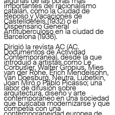
algunas de las obras más
importantes del racionalismo
catalán, como la Ciudad de
Reposo y Vacaciones de
Castelldefels (1932) o el
Dispensario General
Antituberculoso en la ciudad de
Barcelona (1936).
Dirigió la revista AC (AC.
Documentos de Actividad
Contemporánea), desde la que
introdujo a artistas como Le
Corbusier, Walter Gropius, Mies
van der Rohe, Erich Mendelsohn,
Van Doesburg, Neutra, Lubetkin,
Joan Miró o Pablo Picasso; una
labor de difusión sobre
arquitectura, diseño y arte
contemporáneo en una sociedad
que buscaba modernizarse y que
competía con una
contemporaneidad europea de