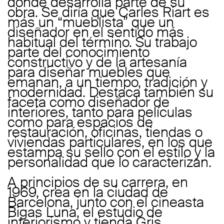
donde desarrolla parte de su
obra. Se diría que Carles Riart es
más un “mueblista” que un
diseñador en el sentido más
habitual del término. Su trabajo
parte del conocimiento
constructivo y de la artesanía
para diseñar muebles que
emanan, a un tiempo, tradición y
modernidad. Destaca también su
faceta como diseñador de
interiores, tanto para películas
como para espacios de
restauración, oficinas, tiendas o
viviendas particulares, en los que
estampa su sello con el estilo y la
personalidad que lo caracterizan.
A principios de su carrera, en
1969, crea en la ciudad de
Barcelona, junto con el cineasta
Bigas Luna, el estudio de
interiorismo y tienda Gris.