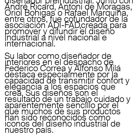
diseñador preindustrial. Junto con
André Ricard, Antoni de Moragas,
Oriol Bohigas o Rafael Marquina,
entre otros, fue cofundador de la
asociación ADI-FAD,creada para
promover y difundir el diseño
industrial a nivel nacional e
internacional.
Su labor como diseñador de
interiores en el despacho de
Federico Correa y Alfonso Milá
destaca especialmente por la
capacidad de transmitir confort y
elegancia a los espacios que
crea. Sus diseños son el
resultado de un trabajo cuidado y
aparentemente sencillo por el
que muchos de sus productos
han sido reconocidos como
iconos del diseño industrial de
nuestro país.