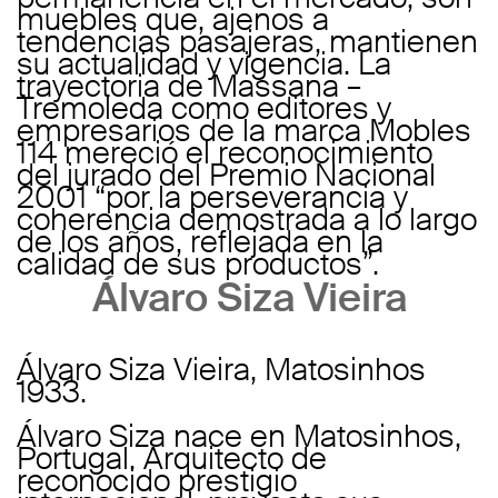
muebles que, ajenos a
tendencias pasajeras, mantienen
su actualidad y vigencia. La
trayectoria de Massana –
Tremoleda como editores y
empresarios de la marca Mobles
114 mereció el reconocimiento
del jurado del Premio Nacional
2001 “por la perseverancia y
coherencia demostrada a lo largo
de los años, reflejada en la
calidad de sus productos”.
Álvaro Siza Vieira
Álvaro Siza Vieira, Matosinhos
1933.
Álvaro Siza nace en Matosinhos,
Portugal. Arquitecto de
reconocido prestigio