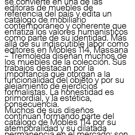
se convierte en una de las
editoras de muebles de
referencia del país y edita un
catálogo de mobiliario
contemporáneo y coherente que
enfatiza los valores humanísticos
como parte de su identidad. Más
allá de su indiscutible labor como
editores en Mobles 114, Massana
– Tremoleda diseñan muchos de
los muebles de la colección. Sus
trabajos destacan por la
importancia que otorgan a la
funcionalidad del objeto y por su
alejamiento de ejercicios
formalistas. La honestidad es
primordial, y la estética,
consecuencia.
Muchos de sus diseños
continúan formando parte del
catálogo de Mobles 114 por su
atemporalidad y su dilatada
permanencia en el mercado; son