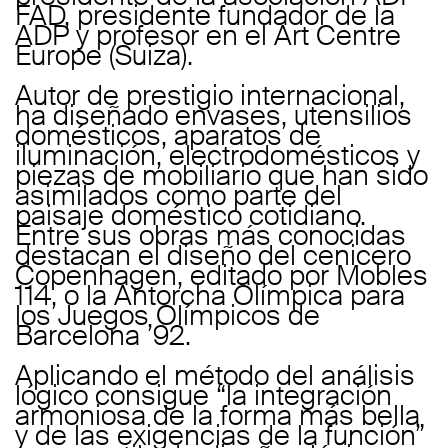
FAD, presidente fundador de la
ADP y profesor en el Art Centre
Europe (Suiza).
Autor de prestigio internacional,
ha diseñado envases, utensilios
domésticos, aparatos de
iluminación, electrodomésticos y
piezas de mobiliario que han sido
asimilados como parte del
paisaje doméstico cotidiano.
Entre sus obras más conocidas
destacan el diseño del cenicero
Copenhagen, editado por Mobles
114, o la Antorcha Olímpica para
los Juegos Olímpicos de
Barcelona ’92.
Aplicando el método del análisis
lógico consigue “la integración
armoniosa de la forma más bella
y de las exigencias de la función”