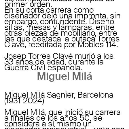
primer orden.
En su corta carrera como
diseñador dejó una impronta, sin
embargo, contundente. Diseñó
sillas, mesas y lámparas, entre
otras piezas de mobiliario, entre
las que destaca la butaca Torres
Clavé, reeditada por Mobles 114.
Josep Torres Clavé murió a los
33 años de edad, durante la
Guerra Civil española.
Miguel Milá
Miguel Milá Sagnier, Barcelona
(1931-2024)
Miguel Milá, que inició su carrera
a finales de los años 50, se
considera a sí mismo un