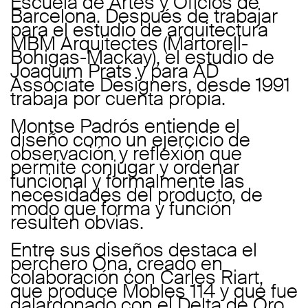
Escuela de Artes y Oficios de
Barcelona. Después de trabajar
para el estudio de arquitectura
MBM Arquitectes (Martorell-
Bohigas-Mackay), el estudio de
Joaquim Prats y para AD
Associate Designers, desde 1991
trabaja por cuenta propia.
Montse Padrós entiende el
diseño como un ejercicio de
observación y reflexión que
permite conjugar y ordenar
funcional y formalmente las
necesidades del producto, de
modo que forma y función
resulten obvias.
Entre sus diseños destaca el
perchero Ona, creado en
colaboración con Carles Riart,
que produce Mobles 114 y que fue
galardonado con el Delta de Oro