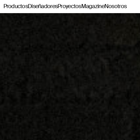
Productos
Diseñadores
Proyectos
Magazine
Nosotros
Classics114
Pey114
Tria114
Configurador Tria114