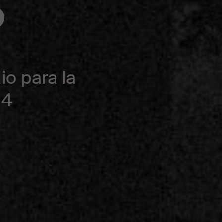
S
o para la
14