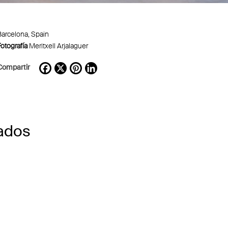
Barcelona, Spain
otografía
Meritxell Arjalaguer
Compartir
Facebook
X
Pinterest
LinkedIn
ados