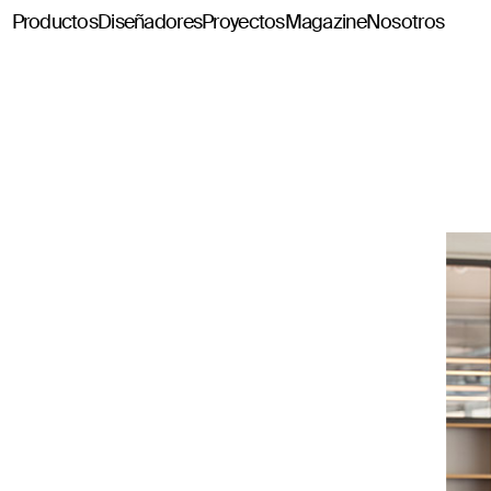
Productos
Diseñadores
Proyectos
Magazine
Nosotros
Classics114
Pey114
Tria114
Configurador Tria114