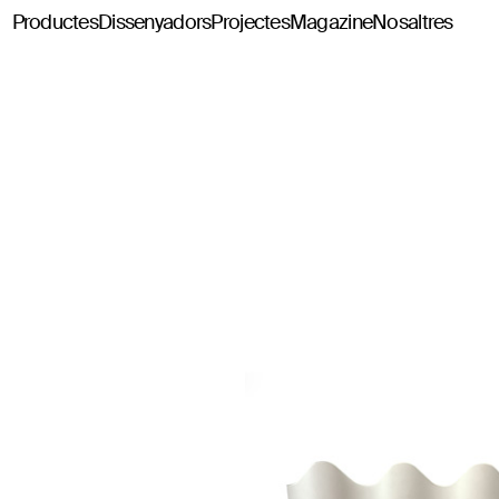
Productes
Dissenyadors
Projectes
Magazine
Nosaltres
Classics114
Pey114
Tria114
Configurador Tria114