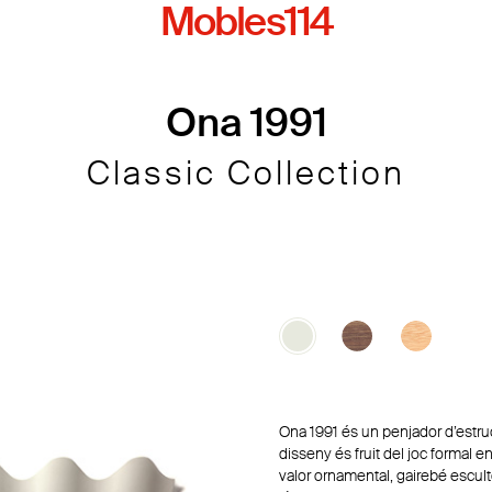
Mobles114
Ona 1991
Classic Collection
Ona 1991 és un penjador d’estruct
disseny és fruit del joc formal ent
valor ornamental, gairebé escult