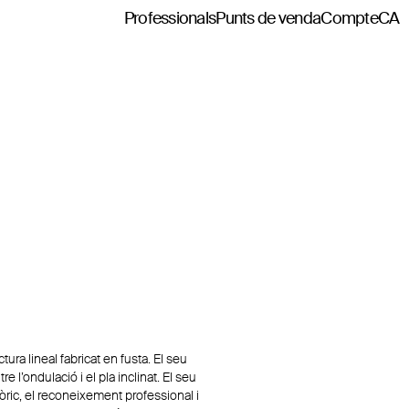
Professionals
Punts de venda
Compte
CA
ura lineal fabricat en fusta. El seu
re l’ondulació i el pla inclinat. El seu
òric, el reconeixement professional i