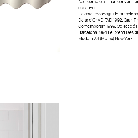
l’èxit comercial, l’han converti
espanyol.
Ha estat reconegut internacion
Delta d’Or ADIFAD 1992, Gran Pr
Contemporain 1999, Col·lecció
Barcelona 1994 i el premi Desi
Modern Art (Moma) New York.