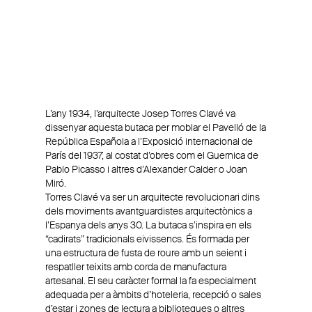
L’any 1934, l’arquitecte Josep Torres Clavé va
dissenyar aquesta butaca per moblar el Pavelló de la
República Española a l’Exposició internacional de
París del 1937, al costat d’obres com el Guernica de
Pablo Picasso i altres d’Alexander Calder o Joan
Miró.
Torres Clavé va ser un arquitecte revolucionari dins
dels moviments avantguardistes arquitectònics a
l’Espanya dels anys 30. La butaca s’inspira en els
“cadirats” tradicionals eivissencs. És formada per
una estructura de fusta de roure amb un seient i
respatller teixits amb corda de manufactura
artesanal. El seu caràcter formal la fa especialment
adequada per a àmbits d’hoteleria, recepció o sales
d’estar i zones de lectura a biblioteques o altres