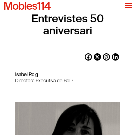
Mobles114
Entrevistes 50
aniversari
Facebook
X
Pinterest
LinkedI
Isabel Roig
Directora Executiva de BcD