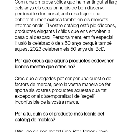
Com una empresa sòlida que ha mantingut al llarg
dels anys els seus principis de bon disseny,
perdurable i funcional, amb una trajectòria
coherent i molt exitosa també en els mercats
internacionals. El vostre catàleg està ple d’icones,
productes elegants i càlids que ens envolten a
casa o al despatx. Personalment, em fa especial
il·lusió la celebració dels 50 anys perquè també
aquest 2023 celebrem els 50 anys del BcD.
Per què creus que alguns productes esdevenen
icones mentre que altres no?
Crec que a vegades pot ser per una qüestió de
factors de mercat, però la vostra manera de fer
aporta als vostres productes aquesta qualitat
excepcional d’atemporalitat i de ‘segell’
inconfusible de la vostra marca.
Per a tu, quin és el producte més icònic del
catàleg de mobles?
Difícil de dir, són molts! Ona, Pey, Torres Clavé,