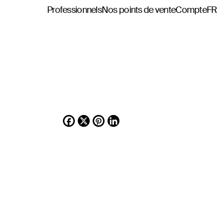
Professionnels
Nos points de vente
Compte
FR
Facebook
X
Pinterest
LinkedIn