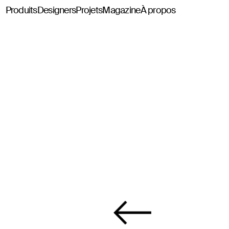
Produits
Designers
Projets
Magazine
À propos
Classics114
Pey114
Tria114
Configurateur Tria114