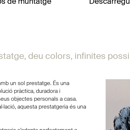
os de muntatge
Descàrreg
tatge, deu colors, infinites possib
mb un sol prestatge. És una
ució pràctica, duradora i
eus objectes personals a casa.
al·lació, aquesta prestatgeria és una