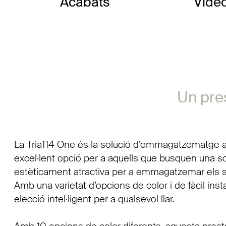
Acabats
Víde
Un pres
La Tria114 One és la solució d’emmagatzematge a
excel·lent opció per a aquells que busquen una sol
estèticament atractiva per a emmagatzemar els s
Amb una varietat d’opcions de color i de fàcil inst
elecció intel·ligent per a qualsevol llar.