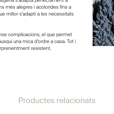
atgeria s’adapta perfectament a
ons més alegres i acolorides fins a
ue millor s’adapti a les necessitats
sense complicacions, el que permet
busqui una mica d’ordre a casa. Tot i
orprenentment resistent.
Productes relacionats