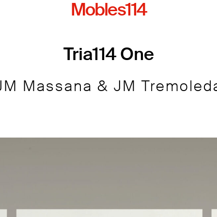
Mobles114
Tria114 One
JM Massana & JM Tremoled