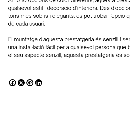
Amb 10 opcions de color diferents, aquesta prest
qualsevol estil i decoració d’interiors. Des d’opci
tons més sobris i elegants, es pot trobar l’opció q
de cada usuari.
El muntatge d’aquesta prestatgeria és senzill i 
una instal·lació fàcil per a qualsevol persona que 
el seu aspecte senzill, aquesta prestatgeria és s
Facebook
X
Pinterest
LinkedIn