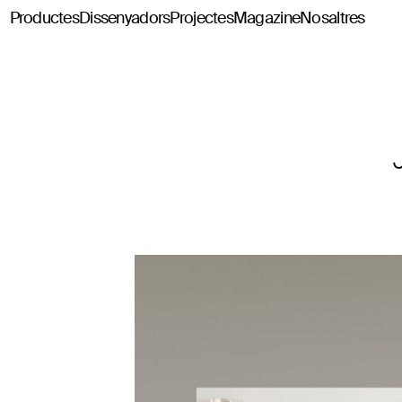
Productes
Dissenyadors
Projectes
Magazine
Nosaltres
Classics114
Pey114
Tria114
Configurador Tria114