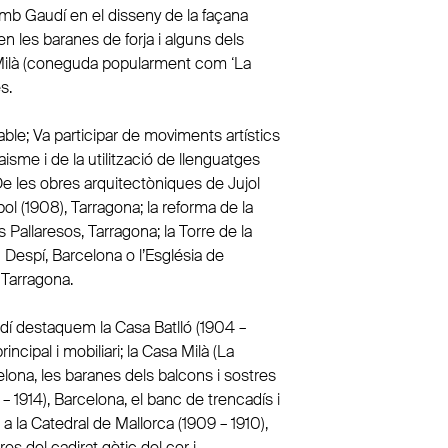
amb Gaudí en el disseny de la façana
 en les baranes de forja i alguns dels
 Milà (coneguda popularment com ‘La
s.
cable; Va participar de moviments artístics
isme i de la utilització de llenguatges
De les obres arquitectòniques de Jujol
l (1908), Tarragona; la reforma de la
ls Pallaresos, Tarragona; la Torre de la
n Despí, Barcelona o l’Església de
, Tarragona.
dí destaquem la Casa Batlló (1904 –
incipal i mobiliari; la Casa Milà (La
elona, les baranes dels balcons i sostres
 – 1914), Barcelona, el banc de trencadís i
o a la Catedral de Mallorca (1909 – 1910),
es del cadirat gòtic del cor i