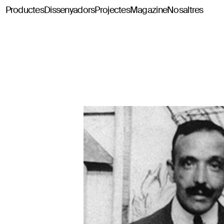
Productes
Dissenyadors
Projectes
Magazine
Nosaltres
Classics114
Pey114
Tria114
Configurador Tria114