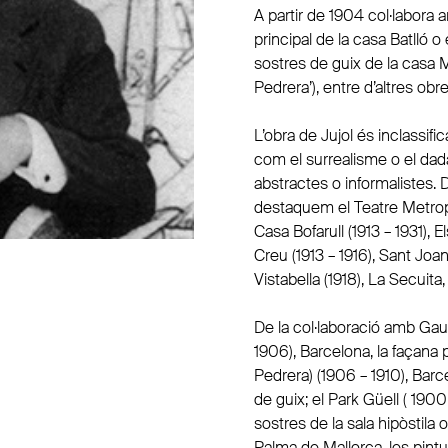
A partir de 1904 col·labora 
principal de la casa Batlló o
sostres de guix de la casa
Pedrera’), entre d’altres obre
L’obra de Jujol és inclassifi
com el surrealisme o el dada
abstractes o informalistes. 
destaquem el Teatre Metropo
Casa Bofarull (1913 – 1931), E
Creu (1913 – 1916), Sant Joa
Vistabella (1918), La Secuita
De la col·laboració amb Gau
1906), Barcelona, la façana pr
Pedrera) (1906 – 1910), Barc
de guix; el Park Güell ( 1900
sostres de la sala hipòstila 
Palma de Mallorca, les pintur