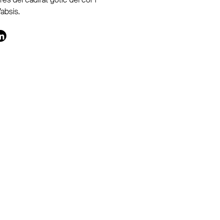
absis.
nterest
LinkedIn