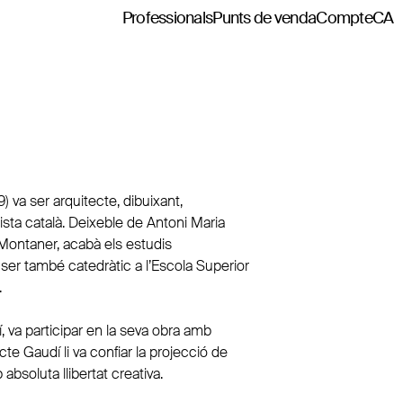
Professionals
Punts de venda
Compte
CA
) va ser arquitecte, dibuixant,
ista català. Deixeble de Antoni Maria
 Montaner, acabà els estudis
a ser també catedràtic a l’Escola Superior
.
, va participar en la seva obra amb
ecte Gaudí li va confiar la projecció de
absoluta llibertat creativa.