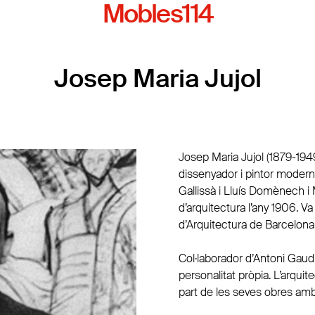
Mobles114
Josep Maria Jujol
Josep Maria Jujol (1879-1949
dissenyador i pintor modern
Gallissà i Lluís Domènech i
d’arquitectura l’any 1906. V
d’Arquitectura de Barcelona
Col·laborador d’Antoni Gaudí
personalitat pròpia. L’arquit
part de les seves obres amb 