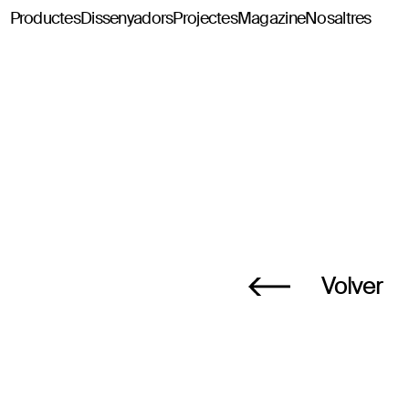
Productes
Dissenyadors
Projectes
Magazine
Nosaltres
Classics114
Pey114
Tria114
Configurador Tria114
Volver