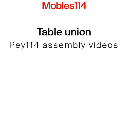
Mobles114
Table union
Pey114 assembly videos